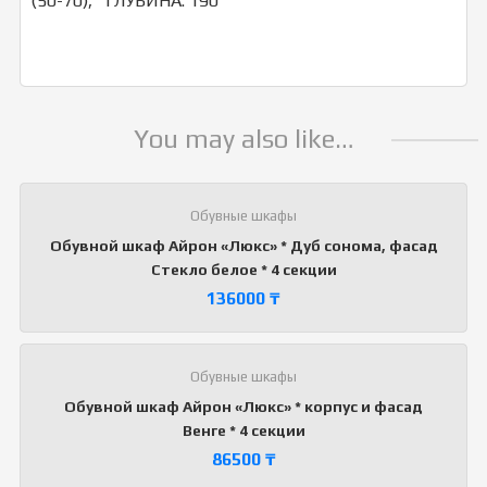
(50-70), ГЛУБИНА: 190
You may also like…
Обувные шкафы
Обувной шкаф Айрон «Люкс» * Дуб сонома, фасад
Стекло белое * 4 секции
136000
₸
Обувные шкафы
Обувной шкаф Айрон «Люкс» * корпус и фасад
Венге * 4 секции
86500
₸