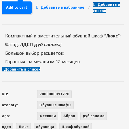
Добавить в
Add to cart
Добавить в избранное
список
Компактный и вместительный обувной шкаф “
Люкс
”;
Фасад:
ЛДСП д
уб сонома
;
Большой выбор расцветок;
Гарантия на механизм 12 месяцев.
Добавить в список
SKU:
2000000013770
Category:
Обувные шкафы
Tags:
4 секции
Айрон
дуб сонома
лдсп
Люкс
обувница
Шкаф обувной