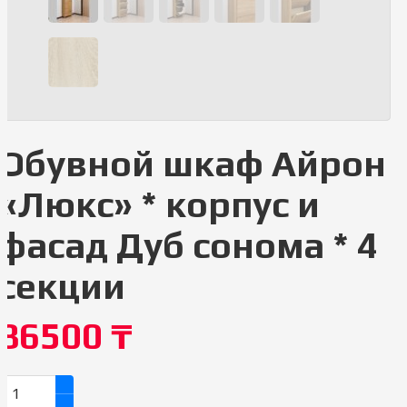
Обувной шкаф Айрон
«Люкс» * корпус и
фасад Дуб сонома * 4
секции
86500
₸