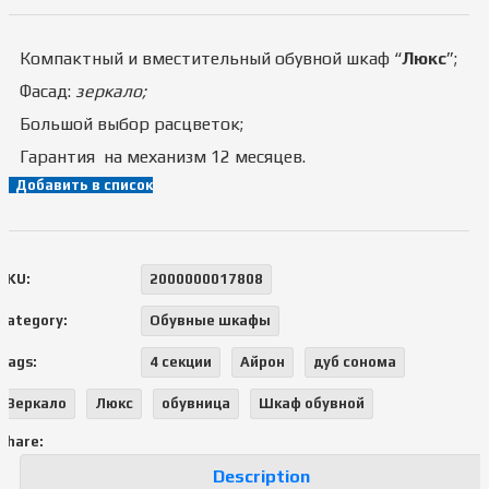
Компактный и вместительный обувной шкаф “
Люкс
”;
Фасад:
зеркало;
Большой выбор расцветок;
Гарантия на механизм 12 месяцев.
Добавить в список
SKU:
2000000017808
Category:
Обувные шкафы
Tags:
4 секции
Айрон
дуб сонома
Зеркало
Люкс
обувница
Шкаф обувной
Share:
Description