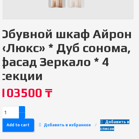
Обувной шкаф Айрон
«Люкс» * Дуб сонома,
фасад Зеркало * 4
секции
103500
₸
Добавить в
Add to cart
Добавить в избранное
список