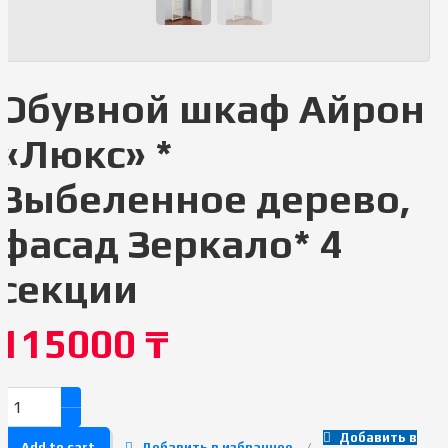
Обувной шкаф Айрон
«Люкс» *
Выбеленное дерево,
фасад Зеркало* 4
секции
115000
₸
Добавить в
Add to cart
Добавить в избранное