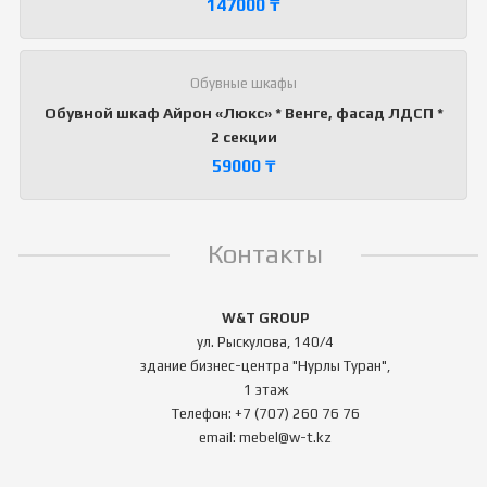
147000
₸
Обувные шкафы
Обувной шкаф Айрон «Люкс» * Венге, фасад ЛДСП *
2 секции
59000
₸
Контакты
W&T GROUP
ул. Рыскулова, 140/4
здание бизнес-центра "Нурлы Туран",
1 этаж
Телефон: +7 (707) 260 76 76
email: mebel@w-t.kz