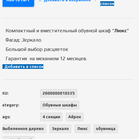
список
Компактный и вместительный обувной шкаф “
Люкс
”
Фасад:
Зеркало.
Большой выбор расцветок
Гарантия на механизм 12 месяцев.
Добавить в список
SKU:
2000000010335
Category:
Обувные шкафы
Tags:
4 секции
Айрон
Выбеленное дерево
Зеркало
Люкс
обувница