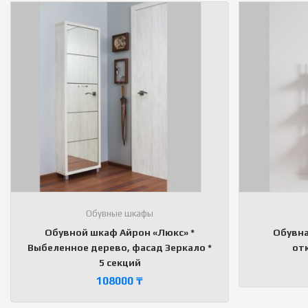
Обувные шкафы
Обувной шкаф Айрон «Люкс» *
Обувна
Выбеленное дерево, фасад Зеркало *
от
5 секций
108000
₸