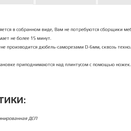
яется в собранном виде, Вам не потребуются сборщики меб
ает не более 15 минут.
ене производится дюбель-саморезами D-6мм, сквозь техно
становке приподнимаются над плинтусом с помощью ножек.
ТИКИ:
нированная ДСП