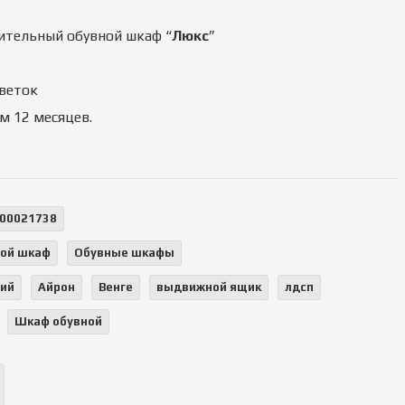
ительный обувной шкаф “
Люкс
”
веток
м 12 месяцев.
00021738
ой шкаф
Обувные шкафы
ций
Айрон
Венге
выдвижной ящик
лдсп
Шкаф обувной