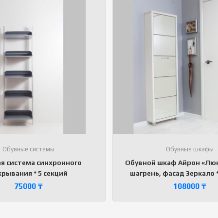
Обувные системы
Обувные шкафы
я система синхронного
Обувной шкаф Айрон «Люк
крывания * 5 секций
шагрень, фасад Зеркало *
75000
₸
108000
₸