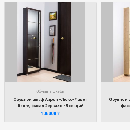
Обувные шкафы
Обувной шкаф Айрон «Люкс» * цвет
Обувной ш
Венге, фасад Зеркало * 5 секций
фаса
108000
₸