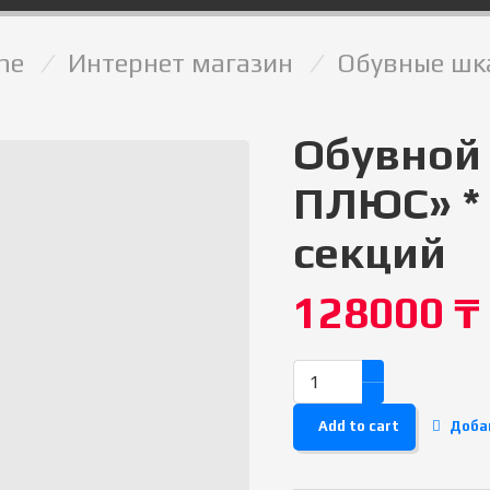
me
/
Интернет магазин
/
Обувные шк
Обувной
ПЛЮС» * 
секций
128000
₸
Add to cart
Доба