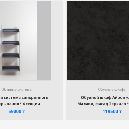
Обувные системы
Обувные шкафы
я система синхронного
Обувной шкаф Айрон «
крывания * 4 секции
Малави, фасад Зеркало *
59000
₸
119500
₸