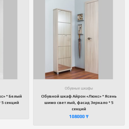
Обувные шкафы
с» * Белый
Обувной шкаф Айрон «Люкс» * Ясень
 5 секций
шимо светлый, фасад Зеркало * 5
секций
108000
₸