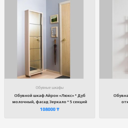
Обувные шкафы
Обувной шкаф Айрон «Люкс» * Дуб
Обувна
молочный, фасад Зеркало * 5 секций
от
108000
₸