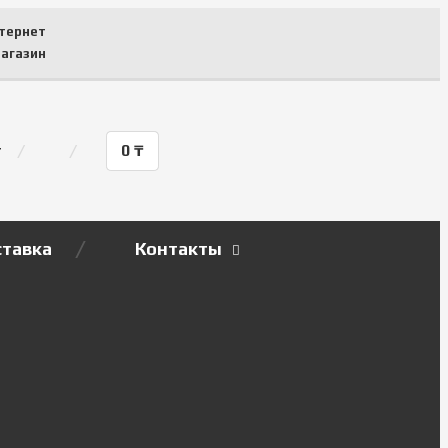
тернет
агазин
т
0
₸
тавка
Контакты