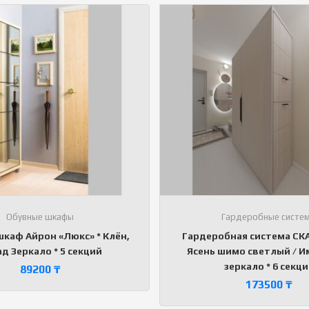
Обувные шкафы
Гардеробные систе
каф Айрон «Люкс» * Клён,
Гардеробная система СКАЙ
д Зеркало * 5 секций
Ясень шимо светлый / Им
зеркало * 6 секц
89200
₸
173500
₸