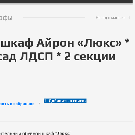
афы
Назад в магазин
 шкаф Айрон «Люкс» *
сад ЛДСП * 2 секции
Добавить в список
вить в избранное
ительный обувной шкаф “
Люкс
”