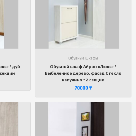
Обувные шкафы
кс» * дуб
Обувной шкаф Айрон «Люкс» *
 секции
Выбеленное дерево, фасад Стекло
капучино * 2 секции
70000
₸