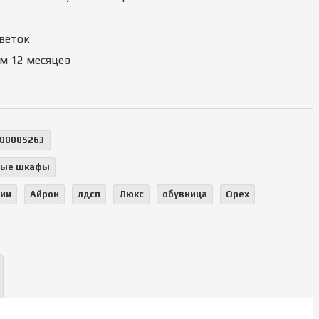
веток
м 12 месяцев
00005263
ные шкафы
ции
Айрон
лдсп
Люкс
обувница
Орех