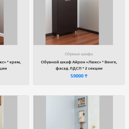
Обувные шкафы
с» * крем,
Обувной шкаф Айрон «Люкс» * Венге,
кции
фасад ЛДСП * 2 секции
59000
₸