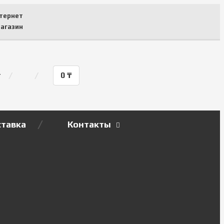
тернет
агазин
т
0
₸
тавка
Контакты