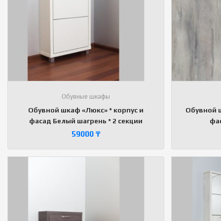
Обувные шкафы
Обувной шкаф «Люкс» * корпус и
Обувной ш
фасад Белый шагрень * 2 секции
фас
59000
₸