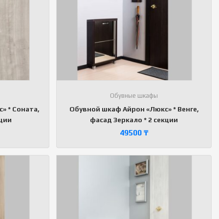
Обувные шкафы
» * Соната,
Обувной шкаф Айрон «Люкс» * Венге,
кции
фасад Зеркало * 2 секции
49500
₸