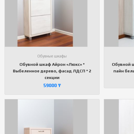
Обувные шкафы
Обувной шкаф Айрон «Люкс» *
Обувной ш
Выбеленное дерево, фасад ЛДСП * 2
пайн бел
секции
59000
₸