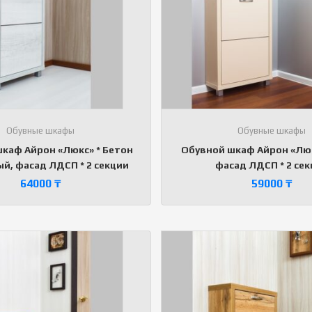
Обувные шкафы
Обувные шкафы
каф Айрон «Люкс» * Бетон
Обувной шкаф Айрон «Люк
ый, фасад ЛДСП * 2 секции
фасад ЛДСП * 2 се
64000
₸
59000
₸