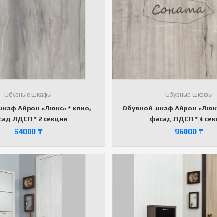
Обувные шкафы
Обувные шкафы
каф Айрон «Люкс» * клио,
Обувной шкаф Айрон «Люкс
ад ЛДСП * 2 секции
фасад ЛДСП * 4 се
64000
₸
96000
₸