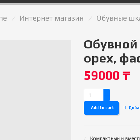
me
/
Интернет магазин
/
Обувные шк
Обувной
орех, фа
59000
₸
Add to cart
Доба
Компактный и вмест