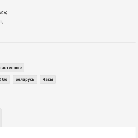
сь;
т;
настенные
2 Go
Беларусь
Часы