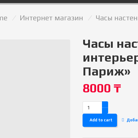
me
/
Интернет магазин
/
Часы насте
Часы на
интерье
Париж»
8000
₸
Add to cart
Доба