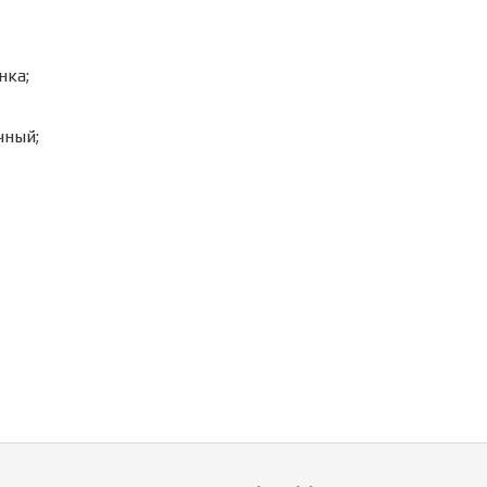
нка;
чный;