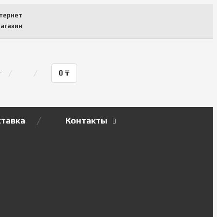
тернет
агазин
т
0
₸
тавка
Контакты